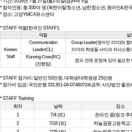
* 기간: 2026년 7월 27일(월)-31일(금)/4박 5일
* 참석인원: 총 300여 명 (북한이탈청소년, 남한청소년, 원어민&한국인 s
* 장소: 고양YMCA유스센터
* STAFF 역할(한국인 STAFF):
역할
설
Communication
Group Leader(원어민 리더)
Korean
Leader(CL)
리더와 학생들 사이의 의사소통
Staff
Running Crew(RC)
캠프 전체 운영에 있어 필요한 
(진행팀)
* STAFF 참가비: 일반인 50만원, 대학생/대학원생 25만원
* 참가비 입금: 국민은행 331301-04-074807(예금주: 사단법인 좋은
* STAFF Training
회차
날짜
장소
1
7/4 (토)
온라인 줌(링크 추
2
7/18 (토)
하늘꿈중고등학교 
3
7/25 (토)
하늘꿈중고등학교 