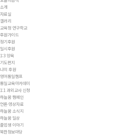
오늘의급식
소개
자료실
갤러리
교육청 연구학교
후원가이드
정기후원
일시후원
1:3 양육
기도편지
나의 후원
영어통일캠프
통일교육아카데미
1:1 과외교사 신청
하늘꿈 캠페인
언론·영상자료
하늘꿈 소식지
하늘꿈 일상
졸업생 이야기
북한정보마당