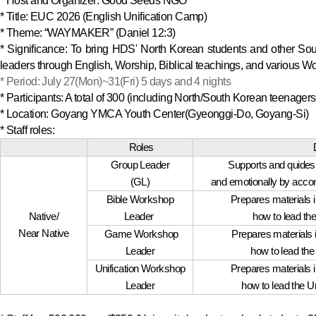
* Host and Organizer: Good Seeds NGO
* Title: EUC 2026 (English Unification Camp)
* Theme: “WAYMAKER” (Daniel 12:3)
* Significance:
T
o bring HDS' North Korean students and other South
leaders through English, Worship, Biblical teachings, and various W
* Period: July 27(Mon)~31(Fri) 5 days and 4 nights
* Participants: A total of 300 (including North/South Korean teenagers
* Location: Goyang YMCA Youth Center(Gyeonggi-Do, Goyang-Si)
* Staff roles:
Roles
Group Leader
Supports and quides
(GL)
and emotionally by acco
Bible Workshop
Prepares materials 
Native/
Leader
how to lead th
Near Native
Game Workshop
Prepares materials 
Leader
how to lead th
Unification Workshop
Prepares materials 
Leader
how to lead the U