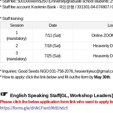
* Staff fee: 500,000won/$350 (University/graduate school students:
* Staff fee account: Kookmin Bank - 국민은행 / 331301-04-07
* Staff training:
Session
Date
Loc
1
7/11 (Sat)
Online ZOOM 
(mandatory)
2
7/18 (Sat)
Heavenly D
3
7/25 (Sat)
Heavenly D
(mandatory)
* Inquiries: Good Seeds NGO
031-758-2076
, heavenlyeuc@gmail.
* How to apply: click the link below and fill out the form by
May 30th
.
☞
English Speaking Staff(GL, Workshop Leaders)
Please click the below application form link who want to apply f
https://forms.gle/diVkCFwnS9h91hdz5