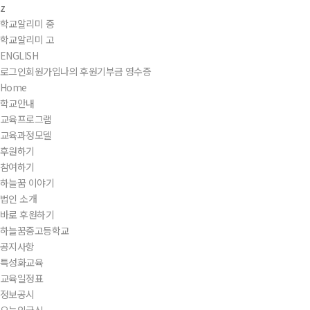
z
학교알리미 중
학교알리미 고
ENGLISH
로그인
회원가입
나의 후원
기부금 영수증
Home
학교안내
교육프로그램
교육과정모델
후원하기
참여하기
하늘꿈 이야기
법인 소개
바로 후원하기
하늘꿈중고등학교
공지사항
특성화교육
교육일정표
정보공시